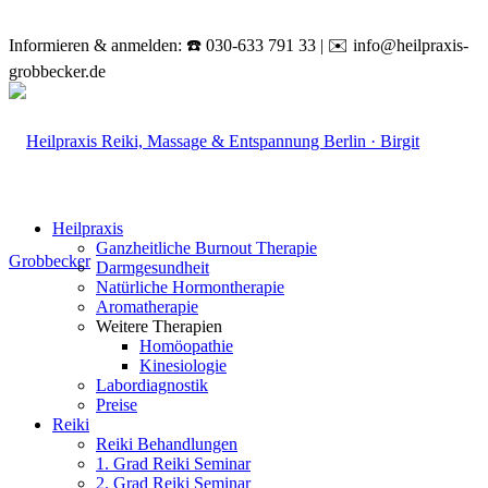
Informieren & anmelden: ☎️ 030-633 791 33 | ✉️ info@heilpraxis-
grobbecker.de
Heilpraxis
Ganzheitliche Burnout Therapie
Darmgesundheit
Natürliche Hormontherapie
Aromatherapie
Weitere Therapien
Homöopathie
Kinesiologie
Labordiagnostik
Preise
Reiki
Reiki Behandlungen
1. Grad Reiki Seminar
2. Grad Reiki Seminar