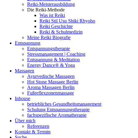
Reiki-Meisterausbildung
Die Reiki-Methode
Was ist Reiki
Reiki Stil Usu Shiki Rhyoho
Reiki Geschichte
Reiki & Schulmedizin
Meine Reiki Biografie
Entspannung
Entspannungstherapie
Stressmanagement | Coaching
Entspannung & Meditation
Energy Dance® & Yoga
Massagen
Ayurvedische Massagen
Hot Stone Massage Berlin
Aroma Massagen Berlin
Fußreflexzonenmassage
Inhouse
betriebliches Gesundheitsmanagement
Schulung Entspannungstherapie
fachspezifische Aromatherapie
Über mich
Referenzen
Kontakt & Termin
Suche