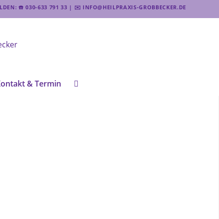
EN: ☎️ 030-633 791 33 | ✉️ INFO@HEILPRAXIS-GROBBECKER.DE
ontakt & Termin