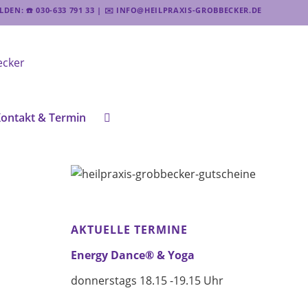
EN: ☎️ 030-633 791 33 | ✉️ INFO@HEILPRAXIS-GROBBECKER.DE
ontakt & Termin
AKTUELLE TERMINE
Energy Dance® & Yoga
donnerstags 18.15 -19.15 Uhr